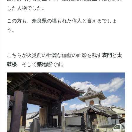
した人物でした。
この方も、
奈良県
の埋もれた偉人と言えるでしょ
う。
こちらが火災前の壮麗な伽藍の面影を残す
表門
と
太
鼓楼
、そして
築地塀
です。