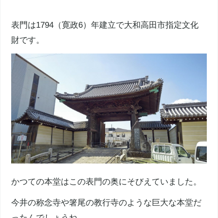
表門は1794（寛政6）年建立で
大和高田市
指定
文化
財
です。
かつての本堂はこの表門の奥にそびえていました。
今井の
称念寺
や箸尾の教行寺のような巨大な本堂だ
ったんでしょうね。