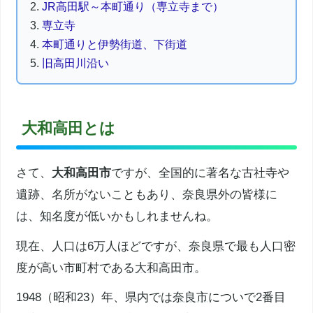
JR高田駅～本町通り（専立寺まで）
専立寺
本町通りと伊勢街道、下街道
旧高田川沿い
大和高田とは
さて、
大和高田市
ですが、全国的に著名な古社寺や
遺跡、名所がないこともあり、
奈良県
外の皆様に
は、
知名度
が低いかもしれませんね。
現在、人口は6万人ほどですが、
奈良県
で最も人口密
度が高い市町村である
大和高田市
。
1948（昭和23）年、県内では
奈良市
についで2番目