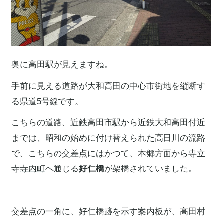
奥に
高田駅
が見えますね。
手前に見える道路が大和高田の
中心市
街地を縦断す
る県道5号線です。
こちらの道路、
近鉄
高田市駅
から
近鉄
大和高田付近
までは、昭和の始めに付け替えられた高田川の流路
で、こちらの交差点にはかつて、本郷方面から専立
寺
寺内町
へ通じる
好仁橋
が架橋されていました。
交差点の一角に、好仁橋跡を示す案内板が、高田村