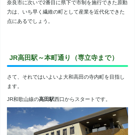
奈良市
に次いで2番目に県下で市制を施行できた原動
力は、いち早く繊維の町として産業を近代化できた
点にあるでしょう。
JR
高田駅
～本町通り（専立寺まで）
さて、それではいよいよ大和高田の
寺内町
を目指し
ます。
JR
和歌山線
の
高田駅
西口からスタートです。