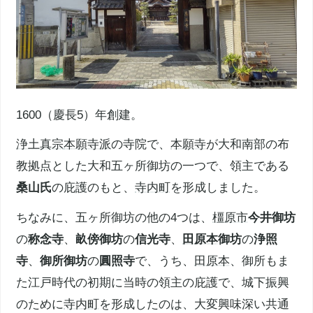
1600（慶長5）年創建。
浄土真宗
本願寺派
の寺院で、
本願寺
が大和南部の布
教拠点とした大和五ヶ所御坊の一つで、領主である
桑山氏
の庇護のもと、
寺内町
を形成しました。
ちなみに、五ヶ所御坊の他の4つは、
橿原市
今井御坊
の
称念寺
、
畝傍御坊
の
信光寺
、
田原本
御坊
の
浄照
寺
、
御所御坊
の
圓照寺
で、うち、
田原本
、御所もま
た江戸時代の初期に当時の領主の庇護で、城下振興
のために
寺内町
を形成したのは、大変興味深い共通