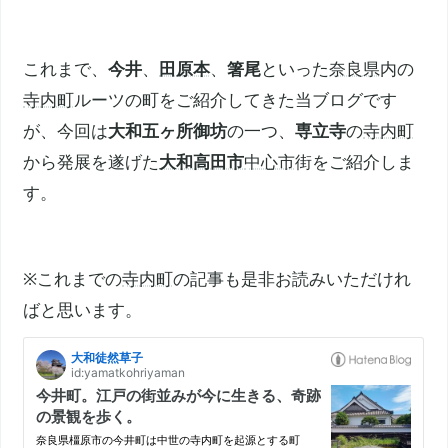
これまで、
今井
、
田原本
、
箸尾
といった
奈良県
内の
寺内町
ルーツの町をご紹介してきた当ブログです
が、今回は
大和五ヶ所御坊
の一つ、
専立寺
の
寺内町
から発展を遂げた
大和高田市
中心市
街をご紹介しま
す。
※これまでの
寺内町
の記事も是非お読みいただけれ
ばと思います。