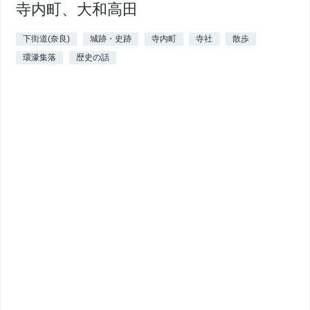
寺内町、大和高田
下街道(奈良)
城跡・史跡
寺内町
寺社
散歩
環濠集落
歴史の話