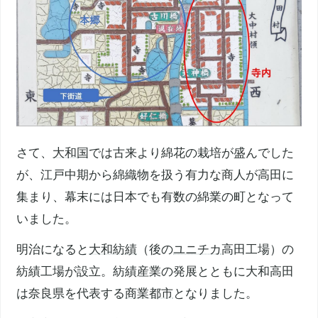
さて、
大和国
では古来より綿花の栽培が盛んでした
が、江戸中期から綿織物を扱う有力な商人が高田に
集まり、幕末には日本でも有数の綿業の町となって
いました。
明治になると
大和紡績
（後の
ユニチカ
高田工場）の
紡績工場が設立。紡績産業の発展とともに大和高田
は
奈良県
を代表する
商業都市
となりました。