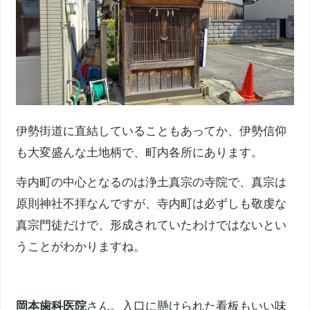
伊勢街道に直結していることもあってか、伊勢信仰
も大変盛んな土地柄で、町内各所にあります。
寺内町
の中心となるのは
浄土真宗
の寺院で、
真宗
は
原則神社不拝なんですが、
寺内町
は必ずしも敬虔な
真宗
門徒
だけで、形成されていたわけではないとい
うことがわかりますね。
岡本歯科医院
さん。入口に懸けられた看板もいい味