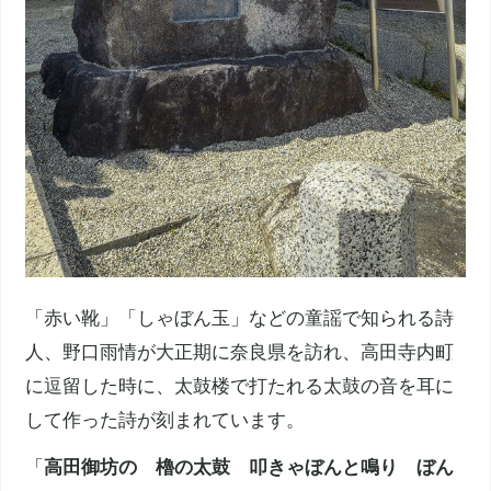
「赤い靴」「しゃぼん玉」などの童謡で知られる詩
人、野口雨情が大正期に
奈良県
を訪れ、高田
寺内町
に逗留した時に、太鼓楼で打たれる太鼓の音を耳に
して作った詩が刻まれています。
「
高田御坊の 櫓の太鼓 叩きゃぼんと鳴り ぼん