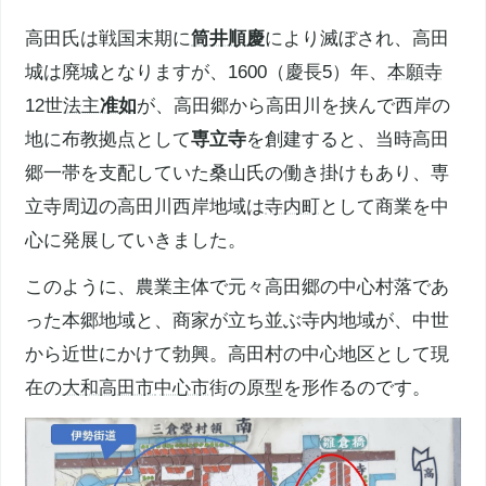
高田氏は戦国末期に
筒井順慶
により滅ぼされ、高田
城は廃城となりますが、1600（慶長5）年、
本願寺
12世
法主
准如
が、高田郷から高田川を挟んで西岸の
地に布教拠点として
専立寺
を創建すると、当時高田
郷一帯を支配していた桑山氏の働き掛けもあり、専
立寺周辺の高田川西岸地域は
寺内町
として商業を中
心に発展していきました。
このように、農業主体で元々高田郷の中心村落であ
った本郷地域と、商家が立ち並ぶ寺内地域が、中世
から近世にかけて勃興。高田村の中心地区として現
在の
大和高田市
中心市
街の原型を形作るのです。