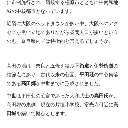
に市制施行され、隣接する
橿原市
とともに中南和地
域の中核都市となっています。
近隣に大阪の
ベッドタウン
が多い中、大阪へのアク
セスが良い立地でありながら昼間人口が多いという
のも、
奈良県
内では特徴的と言えるでしょうか。
高田の地は、奈良と五條を結ぶ
下街道
と
伊勢街道
の
結節点にあり、古代以来の荘園、
平田荘
の中心集落
である
高田郷
が中世までに形成されました。
中世は平田荘の
荘官
であった
大和武士
の
高田氏
が、
高田郷の東側、現在の片塩小学校、常光寺付近に
高
田城
を築いて拠点とします。