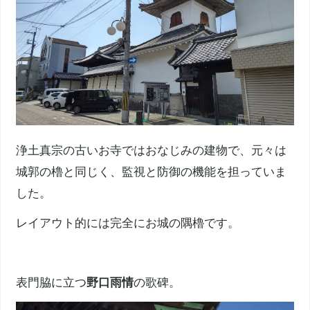
浄土真宗
の古いお寺ではおなじみの建物で、元々は
城郭の櫓と同じく、監視と防御の機能を担っていま
した。
レイアウト的には完全にお城の隅櫓です。
表門脇に立つ
野口雨情
の歌碑。