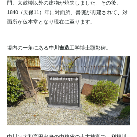
門、太鼓楼以外の建物が焼失しました。その後、
1840（
天保
11）年に対面所、書院が再建されて、対
面所が仮本堂となり現在に至ります。
境内の一角にある
中川吉造
工学博士顕彰碑。
中川は大和高田出身の
内務省
の土木技官で、
利根川