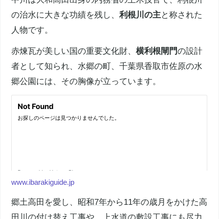
の治水に大きな功績を残し、
利根川
の主
と称された
人物です。
赤煉瓦が
美しい国
の
重要文化財
、
横利根閘門
の設計
者として知られ、水郷の町、千葉県
香取市
佐原の水
郷公園には、その胸像が立っています。
www.ibarakiguide.jp
郷土高田を愛し、
昭和7年
から11年の歳月をかけた高
田川の付け替え工事や、
上水道
の敷設工事にも尽力