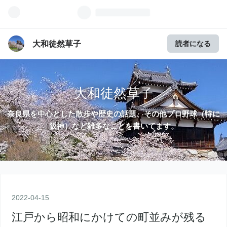
大和徒然草子
読者になる
大和徒然草子
奈良県を中心とした散歩や歴史の話題、その他プロ野球（特に
阪神）など雑多なことを書いてます。
2022
-
04
-
15
江戸から昭和にかけての町並みが残る