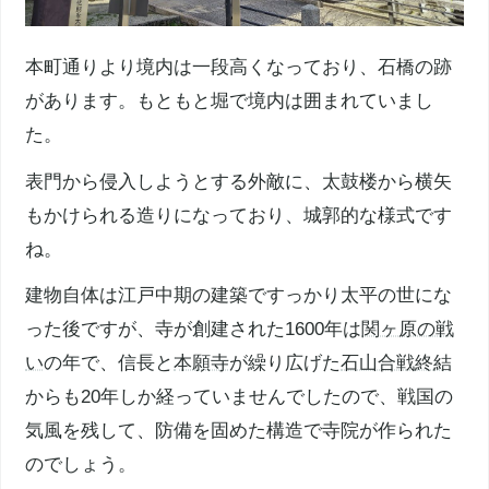
本町通りより境内は一段高くなっており、石橋の跡
があります。もともと堀で境内は囲まれていまし
た。
表門から侵入しようとする外敵に、太鼓楼から横矢
もかけられる造りになっており、城郭的な様式です
ね。
建物自体は江戸中期の建築ですっかり太平の世にな
った後ですが、寺が創建された1600年は
関ヶ原の戦
い
の年で、信長と
本願寺
が繰り広げた
石山合戦
終結
からも20年しか経っていませんでしたので、戦国の
気風を残して、防備を固めた構造で寺院が作られた
のでしょう。